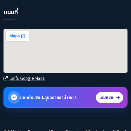
แผนที่
เปิดใน Google Maps
แชทกับ สพป.อุบลราชธานี เขต 1
เริ่มแชท