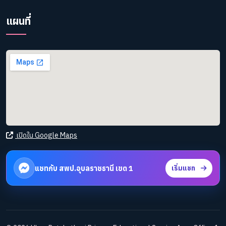
แผนที่
เปิดใน Google Maps
แชทกับ สพป.อุบลราชธานี เขต 1
เริ่มแชท