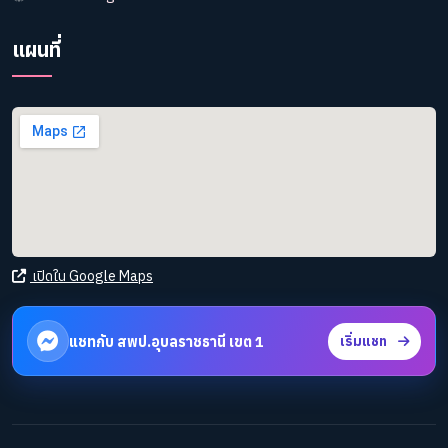
แผนที่
เปิดใน Google Maps
แชทกับ สพป.อุบลราชธานี เขต 1
เริ่มแชท