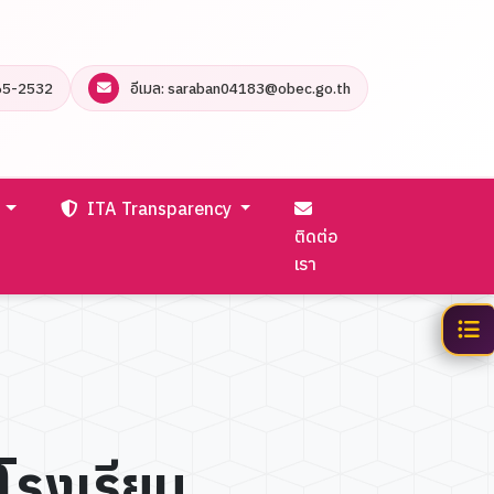
65-2532
อีเมล: saraban04183@obec.go.th
ร
ITA Transparency
ติดต่อ
เรา
 โรงเรียน