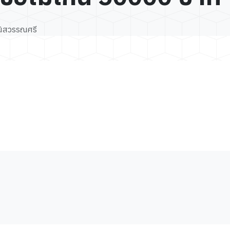
นิสวรรณศรี