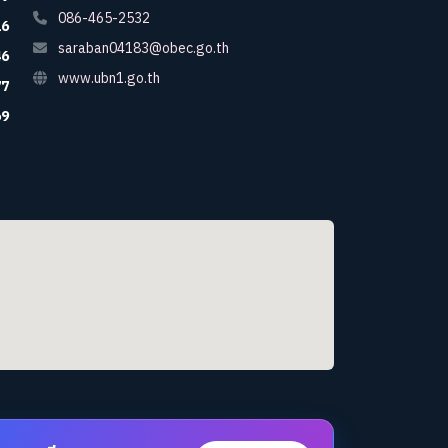
086-465-2532
16
saraban04183@obec.go.th
46
www.ubn1.go.th
77
69