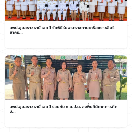
สพป.อุบลราชธานี เขต 1 จัดพิธีรับพระราชทานเครื่องราชอิสริ
ยาภร...
สพป.อุบลราชธานี เขต 1 ร่วมกับ ก.ต.ป.น. ลงพื้นที่นิเทศการศึก
ษ...