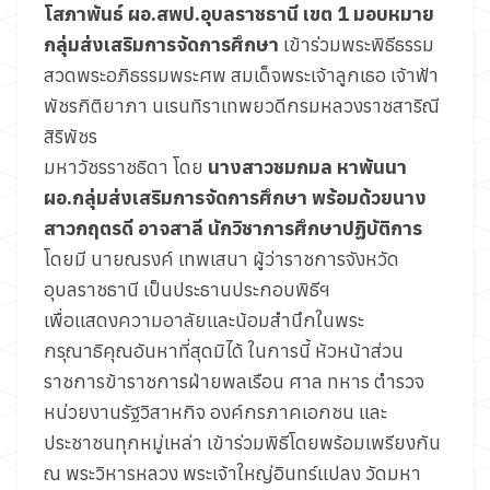
โสภาพันธ์ ผอ.สพป.อุบลราชธานี เขต 1 มอบหมาย
กลุ่มส่งเสริมการจัดการศึกษา
เข้าร่วมพระพิธีธรรม
สวดพระอภิธรรมพระศพ สมเด็จพระเจ้าลูกเธอ เจ้าฟ้า
พัชรกิติยาภา นเรนทิราเทพยวดีกรมหลวงราชสาริณี
สิริพัชร
มหาวัชรราชธิดา โดย
นางสาวชมกมล หาพันนา
ผอ.กลุ่มส่งเสริมการจัดการศึกษา พร้อมด้วยนาง
สาวกฤตรดี อาจสาลี นักวิชาการศึกษาปฏิบัติการ
โดยมี นายณรงค์ เทพเสนา ผู้ว่าราชการจังหวัด
อุบลราชธานี เป็นประธานประกอบพิธีฯ
เพื่อแสดงความอาลัยและน้อมสำนึกในพระ
กรุณาธิคุณอันหาที่สุดมิได้ ในการนี้ หัวหน้าส่วน
ราชการข้าราชการฝ่ายพลเรือน ศาล ทหาร ตำรวจ
หน่วยงานรัฐวิสาหกิจ องค์กรภาคเอกชน และ
ประชาชนทุกหมู่เหล่า เข้าร่วมพิธีโดยพร้อมเพรียงกัน
ณ พระวิหารหลวง พระเจ้าใหญ่อินทร์แปลง วัดมหา