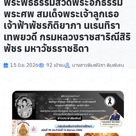
พระพิธีธรรมสวดพระอภิธรรม
พระศพ สมเด็จพระเจ้าลูกเธอ
เจ้าฟ้าพัชรกิติยาภา นเรนทิรา
เทพยวดี กรมหลวงราชสาริณีสิริ
พัชร มหาวัชรราชธิดา
15 มิ.ย. 2026
92 เข้าชม
นางสาวพิมพ์นิภา พิมพ์เสน