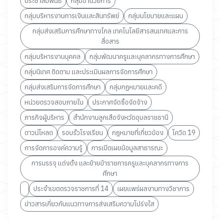
ประชาสัมพันธ์
กลุ่มอำนวยการ
กลุ่มบริหารงานการเงินและสินทรัพย์
กลุ่มนโยบายและแผน
กลุ่มส่งเสริมการศึกษาทางไกล เทคโนโลยีสารสนเทศและการ
สื่อสาร
กลุ่มบริหารงานบุคคล
กลุ่มพัฒนาครูและบุคลากรทางการศึกษา
กลุ่มนิเทศ ติดตาม และประเมินผลการจัดการศึกษา
กลุ่มส่งเสริมการจัดการศึกษา
กลุ่มกฏหมายและคดี
หน่วยตรวจสอบภายใน
ประกาศจัดซื้อจัดจ้าง
ภารกิจผู้บริหาร
สำนักงานลูกเสือจังหวัดอุบลราชธานี
ดาวน์โหลด
รอบรั้วโรงเรียน
กฎหมายที่เกี่ยวข้อง
โควิด 19
การจัดการองค์ความรู้
การเปิดเผยข้อมูลสาธารณะ
การบรรจุ แต่งตั้ง และย้ายข้าราชการครูและบุคลากรทางการ
ศึกษา
ประจำเขตตรวจราชการที่ 14
เผยแพร่ผลงานทางวิชาการ
ข่าวสารเกี่ยวกับแนวทางการส่งเสริมความโปร่งใส