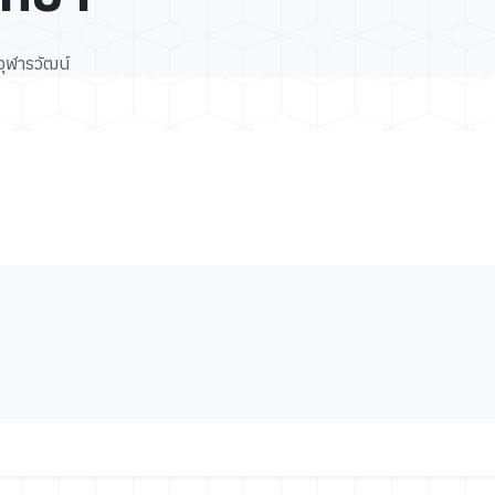
ุฬารวัฒน์