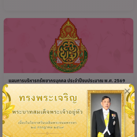
แผนการบริหารทรัพยากรบุคคล ประจำปีงบประมาณ พ.ศ. 2569