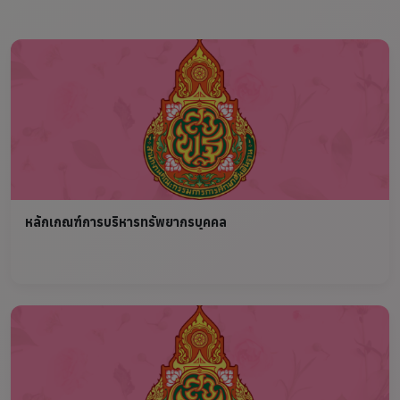
หลักเกณฑ์การบริหารทรัพยากรบุคคล