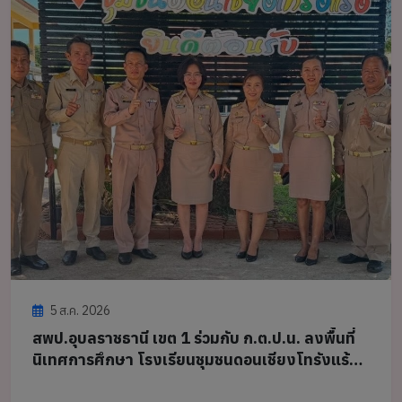
5 ส.ค. 2026
สพป.อุบลราชธานี เขต 1 ร่วมกับ ก.ต.ป.น. ลงพื้นที่
นิเทศการศึกษา โรงเรียนชุมชนดอนเชียงโทรังแร้ง
และโรงเรียนบ้านคูขาด