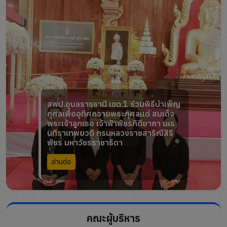
สพป.อุบลราชธานี เขต 1 ร่วมพิธีบำเพ็ญ
กุศลเพื่ออุทิศถวายพระกุศลแด่ สมเด็จ
พระเจ้าลูกเธอ เจ้าฟ้าพัชรกิติยาภา นเร
นทิราเทพยวดี กรมหลวงราชสาริณีสิริ
พัชร มหาวัชรราชาธิดา
อ่านต่อ
คณะผู้บริหาร