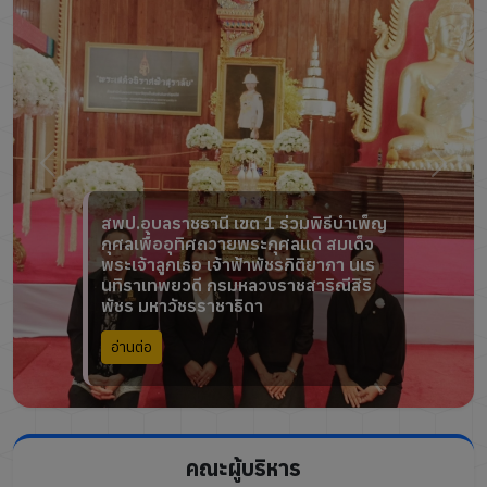
สพป.อุบลราชธานี เขต 1 ร่วมพิธีบำเพ็ญ
กุศลเพื่ออุทิศถวายพระกุศลแด่ สมเด็จ
พระเจ้าลูกเธอ เจ้าฟ้าพัชรกิติยาภา นเร
นทิราเทพยวดี กรมหลวงราชสาริณีสิริ
พัชร มหาวัชรราชาธิดา
อ่านต่อ
คณะผู้บริหาร