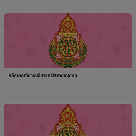
หลักเกณฑ์การบริหารทรัพยากรบุคคล