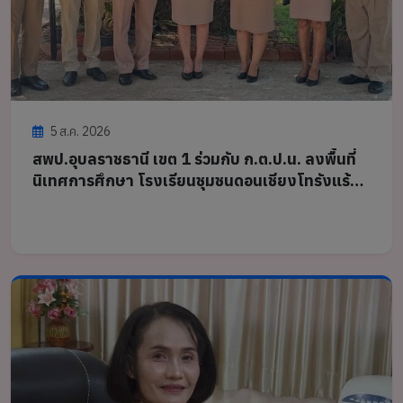
5 ส.ค. 2026
สพป.อุบลราชธานี เขต 1 ร่วมกับ ก.ต.ป.น. ลงพื้นที่
นิเทศการศึกษา โรงเรียนชุมชนดอนเชียงโทรังแร้ง
และโรงเรียนบ้านคูขาด