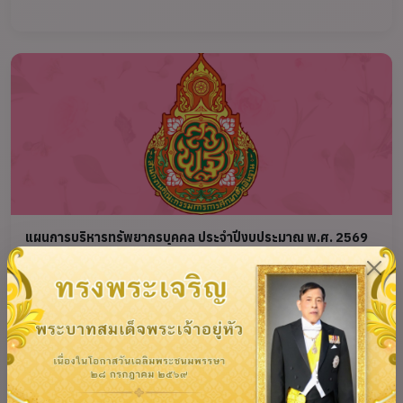
แผนการบริหารทรัพยากรบุคคล ประจำปีงบประมาณ พ.ศ. 2569